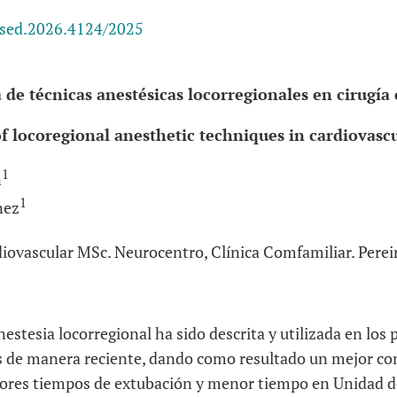
esed.2026.4124/2025
 de técnicas anestésicas locorregionales en cirugía
f locoregional anesthetic techniques in cardiovasc
1
n
1
nez
diovascular MSc. Neurocentro, Clínica Comfamiliar. Perei
estesia locorregional ha sido descrita y utilizada en los
os de manera reciente, dando como resultado un mejor con
ores tiempos de extubación y menor tiempo en Unidad d