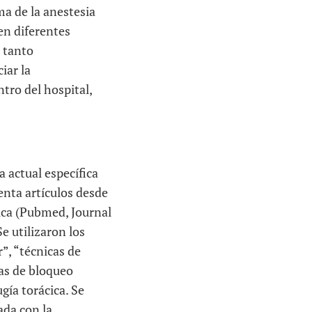
ma de la anestesia
en diferentes
 tanto
iar la
tro del hospital,
a actual específica
enta artículos desde
dica (Pubmed, Journal
e utilizaron los
”, “técnicas de
cas de bloqueo
gía torácica. Se
ada con la