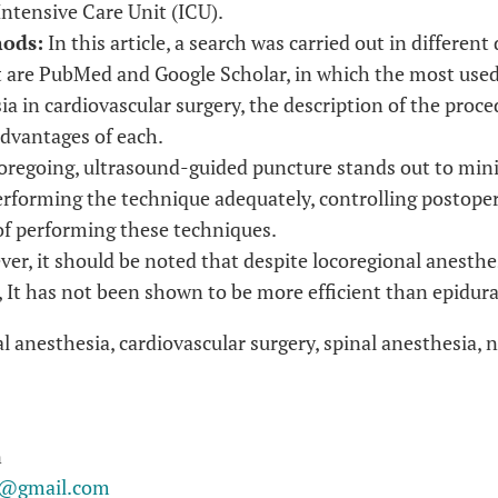
Intensive Care Unit (ICU).
hods:
In this article, a search was carried out in differen
are PubMed and Google Scholar, in which the most used
ia in cardiovascular surgery, the description of the proced
dvantages of each.
regoing, ultrasound-guided puncture stands out to minim
 performing the technique adequately, controlling postoper
of performing these techniques.
er, it should be noted that despite locoregional anesthe
 It has not been shown to be more efficient than epidura
l anesthesia, cardiovascular surgery, spinal anesthesia, n
n
n@gmail.com