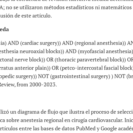
 no se utilizaron métodos estadísticos ni matemáticos 
usión de este artículo.
ueda
hesia) AND (cardiac surgery)) AND (regional anesthesia)) A
esthesia neuroaxial blocks)) AND (myofascial anesthesia)
ctoral nerve block)) OR (thoracic paravertebral block)) OR
rratus anterior plain)) OR (petco-intercostal fascial blo
pedic surgery)) NOT (gastrointestinal surgery) ) NOT (br
 Review, from 2000-2023.
alizó un diagrama de flujo que ilustra el proceso de selecc
ica sobre anestesia regional en cirugía cardiovascular. In
rtícu­los entre las bases de datos PubMed y Google acadé