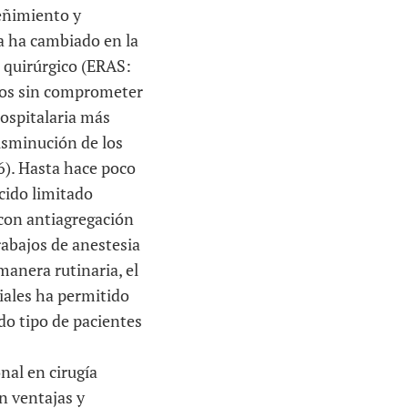
eñimiento y
ca ha cambiado en la
 quirúrgico (ERAS:
dos sin comprometer
hospitalaria más
isminución de los
6). Hasta hace poco
ecido limitado
 con antiagregación
rabajos de anestesia
anera rutinaria, el
ciales ha permitido
do tipo de pacientes
nal en cirugía
n ventajas y