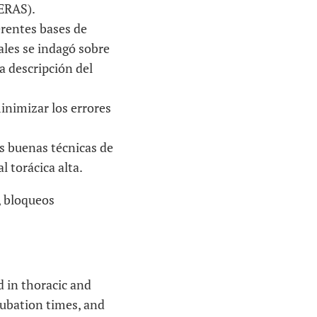
(ERAS).
erentes bases de
ales se indagó sobre
la descripción del
minimizar los errores
as buenas técnicas de
 torácica alta.
, bloqueos
 in thoracic and
tubation times, and