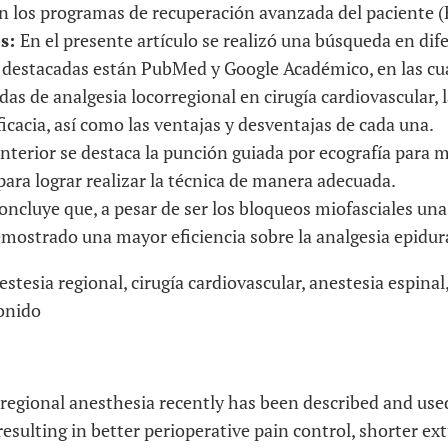
 en los programas de recuperación avanzada del paciente 
os:
En el presente artículo se realizó una búsqueda en dif
s destacadas están PubMed y Google Académico, en las cu
das de analgesia locorregional en cirugía cardiovascular, 
icacia, así como las ventajas y desventajas de cada una.
anterior se destaca la punción guiada por ecografía para 
 para lograr realizar la técnica de manera adecuada.
oncluye que, a pesar de ser los bloqueos miofasciales un
mostrado una mayor eficiencia sobre la analgesia epidural
stesia regional, cirugía cardiovascular, anestesia espinal
sonido
egional anesthesia recently has been described and used
resulting in better perioperative pain control, shorter ex