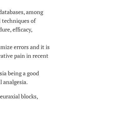
t databases, among
 techniques of
ure, efficacy,
ize errors and it is
ative pain in recent
sia being a good
l analgesia.
euraxial blocks,