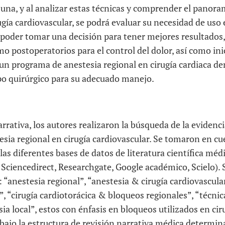
una, y al analizar estas técnicas y comprender el panora
ugía cardiovascular, se podrá evaluar su necesidad de uso 
 poder tomar una decisión para tener mejores resultados,
o postoperatorios para el control del dolor, así como inic
n programa de anestesia regional en cirugía cardiaca den
po quirúrgico para su adecuado manejo.
arrativa, los autores realizaron la búsqueda de la evidenci
esia regional en cirugía cardiovascular. Se tomaron en cu
as diferentes bases de datos de literatura científica mé
 Sciencedirect, Researchgate, Google académico, Scielo). S
 “anestesia regional”, “anestesia & cirugía cardiovascular
, “cirugía cardiotorácica & bloqueos regionales”, “técni
ia local”, estos con énfasis en bloqueos utilizados en ciru
o bajo la estructura de revisión narrativa médica determin