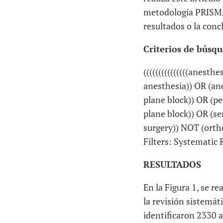
metodología PRISMA;
resultados o la concl
Criterios de búsq
(((((((((((((((anest
anesthesia)) OR (an
plane block)) OR (pe
plane block)) OR (se
surgery)) NOT (ortho
Filters: Systematic
RESULTADOS
En la Figura 1, se re
la revisión sistemát
identificaron 2330 a