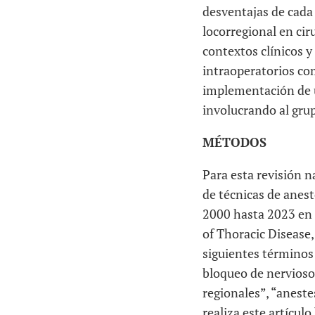
desventajas de cada 
locorregional en cir
contextos clínicos y
intraoperatorios com
implementación de u
involucrando al gru
MÉTODOS
Para esta revisión n
de técnicas de anest
2000 hasta 2023 en l
of Thoracic Disease,
siguientes términos:
bloqueo de nervioso”
regionales”, “anestes
realiza este artícul