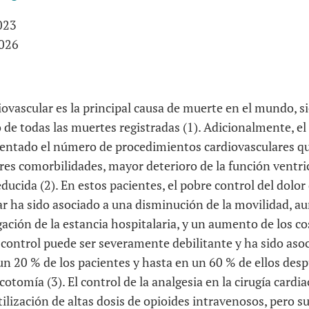
023
026
ovascular es la principal causa de muerte en el mundo, 
o de todas las muertes registradas (1). Adicionalmente, e
entado el número de procedimientos cardiovasculares qu
es comorbilidades, mayor deterioro de la función ventric
educida (2). En estos pacientes, el pobre control del dolor
ar ha sido asociado a una disminución de la movilidad, a
gación de la estancia hospitalaria, y un aumento de los co
control puede ser severamente debilitante y ha sido aso
un 20 % de los pacientes y hasta en un 60 % de ellos des
otomía (3). El control de la analgesia en la cirugía card
tilización de altas dosis de opioides intravenosos, pero s