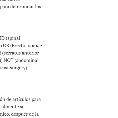
para determinar los
ND (spinal
) OR (Erector spinae
 (serratus anterior
ck)) NOT (abdominal
east surgery)
ión de artículos para
icialmente se
mico, después de la