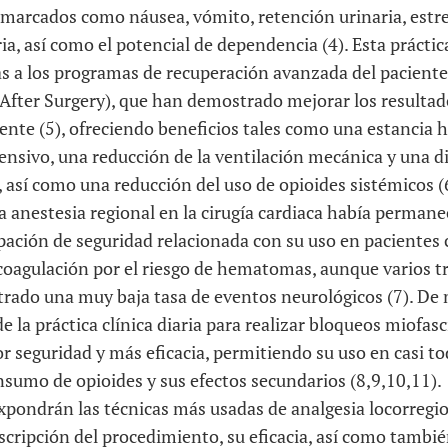
 marcados como náusea, vómito, retención urinaria, estr
ia, así como el potencial de dependencia (4). Esta prácti
as a los programas de recuperación avanzada del paciente
fter Surgery), que han demostrado mejorar los resulta
iente (5), ofreciendo beneficios tales como una estancia 
ensivo, una reducción de la ventilación mecánica y una d
, así como una reducción del uso de opioides sistémicos (
la anestesia regional en la cirugía cardiaca había perman
pación de seguridad relacionada con su uso en pacientes
icoagulación por el riesgo de hematomas, aunque varios t
rado una muy baja tasa de eventos neurológicos (7). De m
e la práctica clínica diaria para realizar bloqueos miofas
r seguridad y más eficacia, permitiendo su uso en casi to
sumo de opioides y sus efectos secundarios (8,9,10,11).
expondrán las técnicas más usadas de analgesia locorregio
escripción del procedimiento, su eficacia, así como tambié