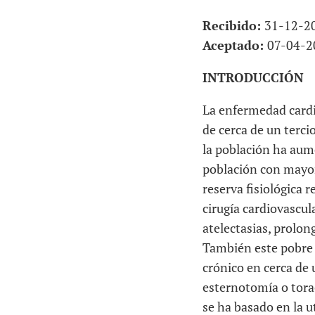
Recibido:
31-12-2
Aceptado:
07-04-2
INTRODUCCIÓN
La enfermedad cardi
de cerca de un terci
la población ha aum
población con mayor
reserva fisiológica r
cirugía cardiovascul
atelectasias, prolon
También este pobre 
crónico en cerca de 
esternotomía o torac
se ha basado en la u