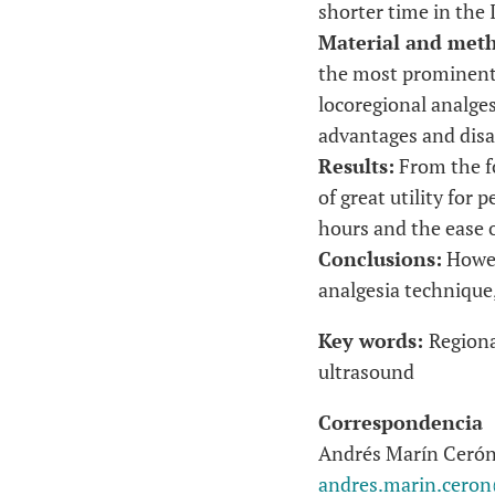
shorter time in the 
Material and met
the most prominent 
locoregional analges
advantages and disa
Results:
From the fo
of great utility for
hours and the ease 
Conclusions:
Howev
analgesia technique,
Key words:
Regiona
ultrasound
Correspondencia
Andrés Marín Ceró
andres.marin.cero