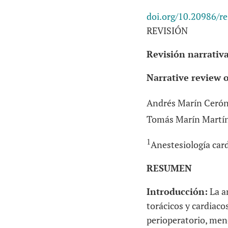
doi.org/10.20986/r
REVISIÓN
Revisión narrativa
Narrative review o
Andrés Marín Ceró
Tomás Marín Martí
1
Anestesiología car
RESUMEN
Introducción:
La an
torácicos y cardiac
perioperatorio, men