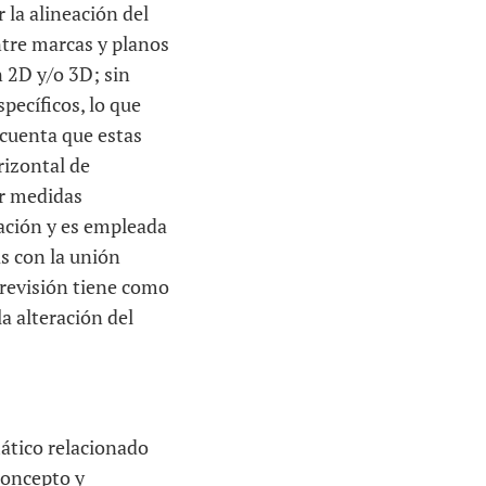
 la alineación del
ntre marcas y planos
n 2D y/o 3D; sin
pecíficos, lo que
 cuenta que estas
rizontal de
ar medidas
icación y es empleada
as con la unión
 revisión tiene como
a alteración del
mático relacionado
concepto y