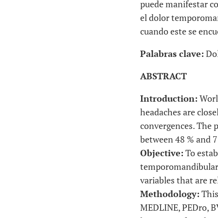
puede manifestar co
el dolor temporoman
cuando este se encu
Palabras clave:
Dol
ABSTRACT
Introduction:
Worl
headaches are close
convergences. The p
between 48 % and 7
Objective:
To establ
temporomandibular pa
variables that are re
Methodology:
This 
MEDLINE, PEDro, BVS