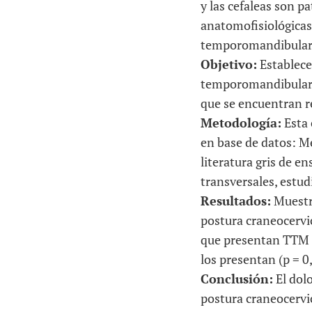
y las cefaleas son p
anatomofisiológicas 
temporomandibular va
Objetivo:
Establecer
temporomandibular y 
que se encuentran r
Metodología:
Esta 
en base de datos: Me
literatura gris de e
transversales, estud
Resultados:
Muestra
postura craneocervic
que presentan TTM c
los presentan (p = 0
Conclusión:
El dol
postura craneocervic