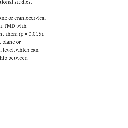
tional studies,
ne or craniocervical
ent TMD with
t them (p = 0.015).
 plane or
l level, which can
ship between