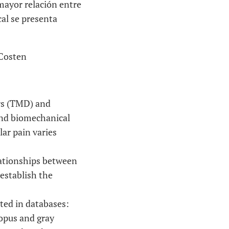
mayor relación entre
al se presenta
 Costen
rs (TMD) and
 and biomechanical
ar pain varies
elationships between
 establish the
cted in databases:
copus and gray