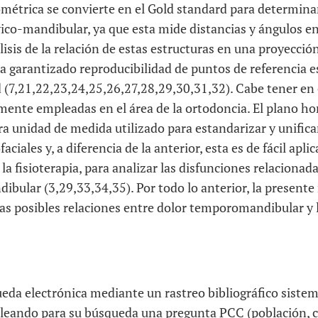
ométrica se convierte en el Gold standard para determinar
ico-mandibular, ya que esta mide distancias y ángulos e
isis de la relación de estas estructuras en una proyecció
 garantizado reproducibilidad de puntos de referencia es
d (7,21,22,23,24,25,26,27,28,29,30,31,32). Cabe tener en
nte empleadas en el área de la ortodoncia. El plano ho
ra unidad de medida utilizado para estandarizar y unific
ciales y, a diferencia de la anterior, esta es de fácil apl
la fisioterapia, para analizar las disfunciones relacionad
bular (3,29,33,34,35). Por todo lo anterior, la presente
las posibles relaciones entre dolor temporomandibular y l
ueda electrónica mediante un rastreo bibliográfico siste
leando para su búsqueda una pregunta PCC (población, 