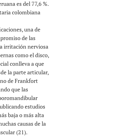
eruana es del 77,6 %.
itaria colombiana
icaciones, una de
mpromiso de las
a irritación nerviosa
ernas como el disco,
cial conlleva a que
e la parte articular,
lano de Frankfort
ando que las
emporomandibular
publicando estudios
más baja o más alta
muchas causas de la
scular (21).