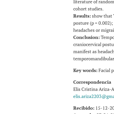
literature of random
cohort studies.
Results:
show that T
posture (p = 0.002)
headaches or migrai
Conclusion:
Tempor
craniocervical postu
manifest as headach
temporomandibula
Key words:
Facial 
Correspondencia
Elis Cristina Ariza-A
elis.ariza2203@gma
Recibido:
15-12-2