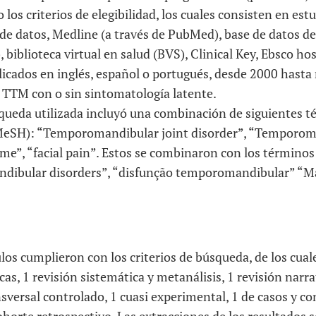
 los criterios de elegibilidad, los cuales consisten en est
 de datos, Medline (a través de PubMed), base de datos de
 biblioteca virtual en salud (BVS), Clinical Key, Ebsco hos
licados en inglés, español o portugués, desde 2000 hasta
 TTM con o sin sintomatología latente.
queda utilizada incluyó una combinación de siguientes té
MeSH): “Temporomandibular joint disorder”, “Temporom
e”, “facial pain”. Estos se combinaron con los términos 
dibular disorders”, “disfunção temporomandibular” “Max
ulos cumplieron con los criterios de búsqueda, de los cual
cas, 1 revisión sistemática y metanálisis, 1 revisión narra
nsversal controlado, 1 cuasi experimental, 1 de casos y co