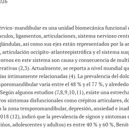
026
érvico-mandibular es una unidad biomecánica funcional 
culos, ligamentos, articulaciones, sistema nervioso centra
lándulas, así como sus ejes están representados por la ar
articulación occipito-atlanteepistrófica y el sistema su
stornos en este sistema son causa y consecuencia de mult
rativas (2,3). Actualmente, se reporta a nivel mundial qu
ías íntimamente relacionadas (4). La prevalencia del dol
poromandibular varía entre el 48 % y el 77 %, y alrededo
. Según algunos estudios (7,8,9,10,11), existe una estrecha
tros síntomas disfuncionales como crépitos articulares, 
n la zona temporomandibular, depresión, ansiedad e inad
018 (12), indicó que la prevalencia de signos y síntomas 
iños, adolescentes y adultos) es entre 40 % y 60 %, Benit