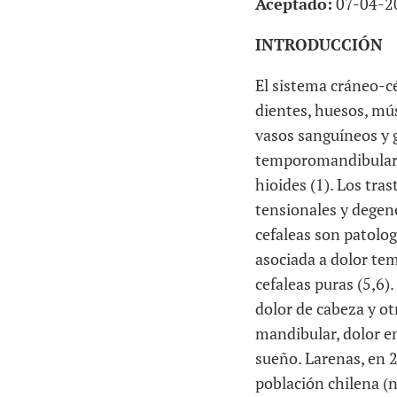
Aceptado:
07-04-2
INTRODUCCIÓN
El sistema cráneo-c
dientes, huesos, mús
vasos sanguíneos y g
temporomandibular, 
hioides (1). Los tra
tensionales y degene
cefaleas son patolog
asociada a dolor tem
cefaleas puras (5,6)
dolor de cabeza y o
mandibular, dolor e
sueño. Larenas, en 2
población chilena (n