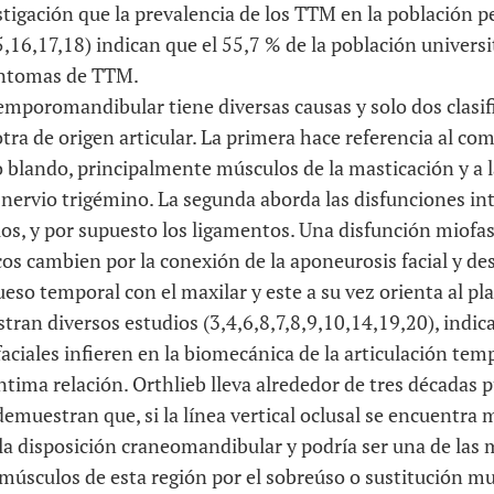
tigación que la prevalencia de los TTM en la población p
,16,17,18) indican que el 55,7 % de la población univers
íntomas de TTM.
temporomandibular tiene diversas causas y solo dos clasif
otra de origen articular. La primera hace referencia al co
o blando, principalmente músculos de la masticación y a l
nervio trigémino. La segunda aborda las disfunciones int
ilos, y por supuesto los ligamentos. Una disfunción miofas
s cambien por la conexión de la aponeurosis facial y desd
hueso temporal con el maxilar y este a su vez orienta al p
stran diversos estudios (3,4,6,8,7,8,9,10,14,19,20), indic
faciales infieren en la biomecánica de la articulación t
ntima relación. Orthlieb lleva alrededor de tres décadas 
emuestran que, si la línea vertical oclusal se encuentra 
 la disposición craneomandibular y podría ser una de las 
s músculos de esta región por el sobreúso o sustitución mu