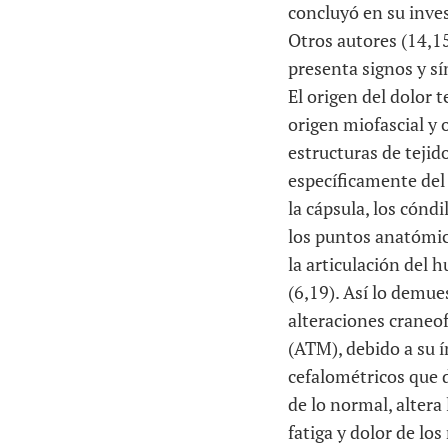
concluyó en su inves
Otros autores (14,15
presenta signos y s
El origen del dolor 
origen miofascial y 
estructuras de tejid
específicamente del 
la cápsula, los cónd
los puntos anatómico
la articulación del 
(6,19). Así lo demue
alteraciones craneo
(ATM), debido a su í
cefalométricos que d
de lo normal, altera
fatiga y dolor de lo