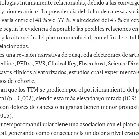
atologías íntimamente relacionadas, debido a las converg
y biomecánicas. La prevalencia del dolor de cabeza asoci
ría entre el 48 % y el 77 %, y alrededor del 45 % en cef
 según la evidencia disponible las posibles relaciones en
la alteración del plano craneofacial, con el fin de establ
elacionadas.
es una revisión narrativa de búsqueda electrónica de art
dline, PEDro, BVS, Clinical Key, Ebsco host, Science Direc
nsayos clínicos aleatorizados, estudios cuasi experimental
ios de cohorte.
n que los TTM se predicen por el posicionamiento del p
al (p = 0,002), siendo esta más elevada y/o rotada (IC 95
on dolores de cabeza o migrañas tienen menor pronósti
,015).
or temporomandibular tiene una asociación con el plano 
al, generando como consecuencia un dolor a nivel craneoc