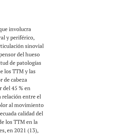
que involucra
l y periférico,
ticulación sinovial
spensor del hueso
itud de patologías
e los TTM y las
or de cabeza
r del 45 % en
 relación entre el
dolor al movimiento
ecuada calidad del
de los TTM en la
es, en 2021 (13),